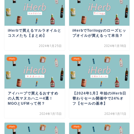
iHerbで買えるマルラオイルと
iHerbでTorilogyのローズヒッ
コスメたち【まとめ】
プオイルが買えるって本当？
2024年1月25日
2024年1月18日
iHerb
iHerb
アイハーブで買えるおすすめ
【2024年1月】年始のiHerb日
の人気マヌカハニー4選！
替わりセール開催中で24%オ
MGOとUFMって何？
フ【セールの基本】
2024年1月13日
2024年1月11日
iHerb
iHerb