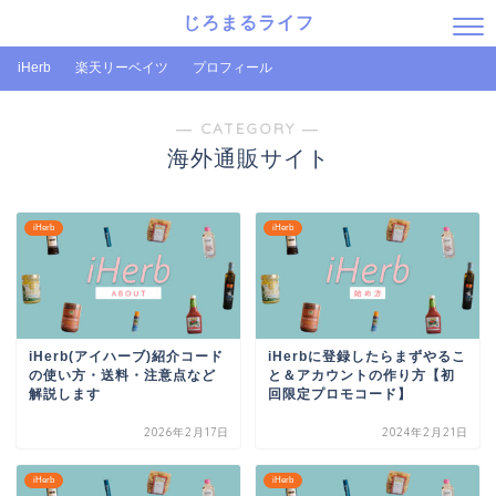
じろまるライフ
iHerb
楽天リーベイツ
プロフィール
― CATEGORY ―
海外通販サイト
iHerb
iHerb
iHerb(アイハーブ)紹介コード
iHerbに登録したらまずやるこ
の使い方・送料・注意点など
と＆アカウントの作り方【初
解説します
回限定プロモコード】
2026年2月17日
2024年2月21日
iHerb
iHerb