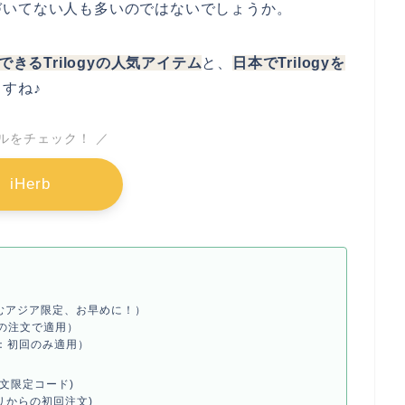
づいてない人も多いのではないでしょうか。
できるTrilogyの人気アイテム
と、
日本でTrilogyを
すね♪
ールをチェック！ ／
iHerb
むアジア限定、お早めに！）
上の注文で適用）
：初回のみ適用）
文限定コード)
プリからの初回注文)