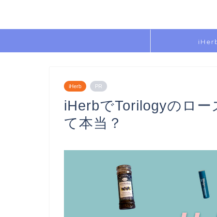
iHer
iHerb
PR
iHerbでTorilog
て本当？