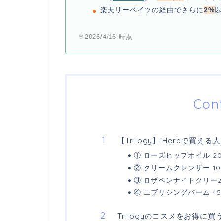
楽天リーベイツの経由でさらに
2%
※2026/4/16 時点
Con
【Trilogy】iHerbで買え
① ローズヒップオイル 20
② クリームクレンザー 10
③ ロザペンナイトクリーム 
④ エブリシングバーム 45
Trilogyのコスメをお得に