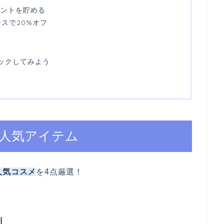
イントを貯める
スで20%オフ
ェックしてみよう
買える人気アイテム
の人気コスメ
を4点厳選！
l