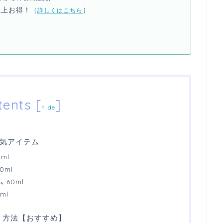
以上お得！
）
（
詳しくはこちら
tents
[
]
hide
る人気アイテム
ml
0ml
60ml
ml
買う方法【おすすめ】