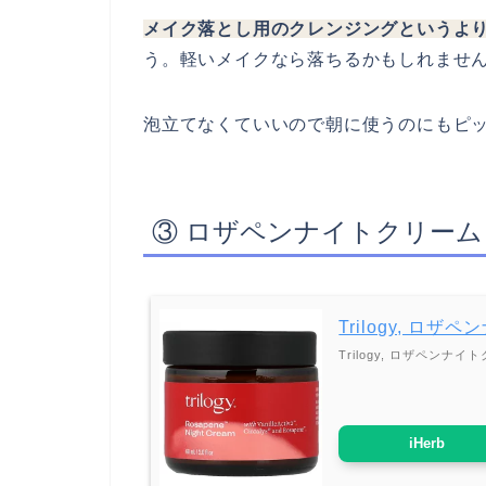
メイク落とし用のクレンジングというよ
う。軽いメイクなら落ちるかもしれませ
泡立てなくていいので朝に使うのにもピ
③ ロザペンナイトクリーム 6
Trilogy, ロザ
Trilogy, ロザペンナイト
iHerb