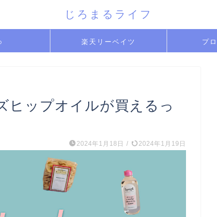
じろまるライフ
b
楽天リーベイツ
プ
yのローズヒップオイルが買えるっ
2024年1月18日
/
2024年1月19日