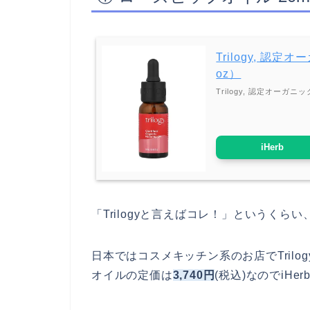
Trilogy, 認定
oz）
Trilogy, 認定オーガニッ
iHerb
「Trilogyと言えばコレ！」というくら
日本ではコスメキッチン系のお店でTril
オイルの定価は
3,740円
(税込)なのでiH