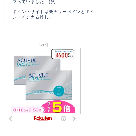
マっていました…(笑)
ポイントサイトは楽天リーベイツとポイ
ントインカム推し。
【PR】