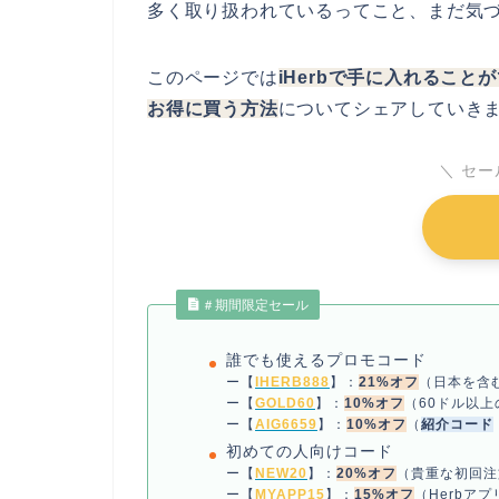
多く取り扱われているってこと、まだ気
このページでは
iHerbで手に入れることが
お得に買う方法
についてシェアしていきま
＼ セ
＃期間限定セール
誰でも使えるプロモコード
ー【
IHERB888
】：
21%オフ
（日本を含
ー【
GOLD60
】：
10%オフ
（60ドル以
ー【
AIG6659
】：
10%オフ
（
紹介コード
初めての人向けコード
ー【
NEW20
】：
20%オフ
（貴重な初回注
ー【
MYAPP15
】：
15%オフ
（Herbア