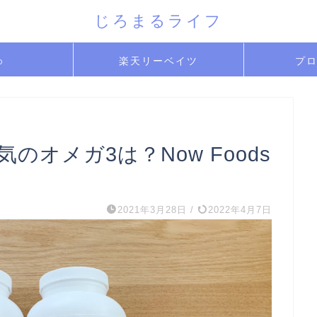
じろまるライフ
b
楽天リーベイツ
プ
気のオメガ3は？Now Foods
2021年3月28日
/
2022年4月7日