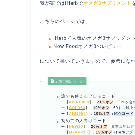
我が家ではiHerbで
オメガ3サプリメント
こちらのページでは、
iHerbで人気のオメガ3サプリメン
Now Foodオメガ3のレビュー
について書いていきますので、参考にな
＃期間限定セール
誰でも使えるプロモコード
ー【
IHERB888
】：
21%オフ
（日本を含
ー【
GOLD60
】：
10%オフ
（60ドル以
ー【
AIG6659
】：
10%オフ
（
紹介コード
初めての人向けコード
ー【
NEW20
】：
20%オフ
（貴重な初回注
ー【
MYAPP15
】：
15%オフ
（Herbア