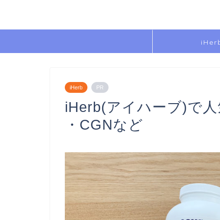
iHer
iHerb
PR
iHerb(アイハーブ)で人
・CGNなど