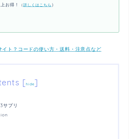
以上お得！
）
（
詳しくはこちら
んなサイト？コードの使い方・送料・注意点など
tents
[
]
hide
ガ3サプリ
tion